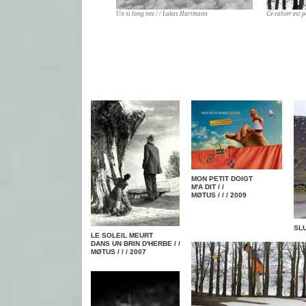
Un si long nez / / Lukas Hartmann
Ce cahier est p
MON PETIT DOIGT
M'A DIT / /
MØTUS / / / 2009
SLU
LE SOLEIL MEURT
DANS UN BRIN D'HERBE / /
MØTUS / / / 2007